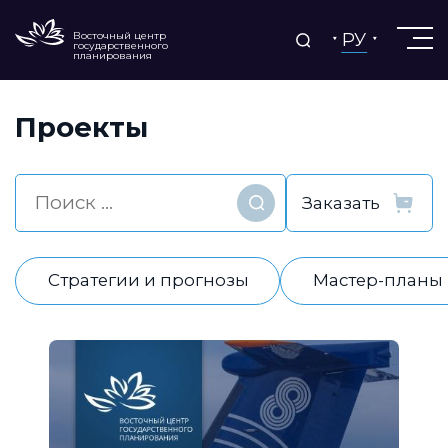
РУ
Восточный центр
государственного
планирования
Проекты
Найти
Стратегии и прогнозы
Мастер-планы