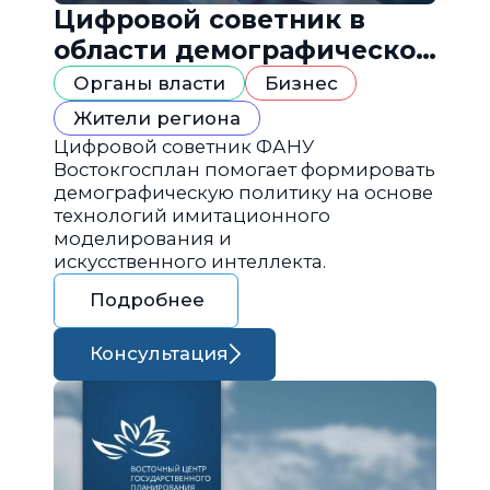
Цифровой советник в
области демографической
политики
Органы власти
Бизнес
Жители региона
Цифровой советник ФАНУ
Востокгосплан помогает формировать
демографическую политику на основе
технологий имитационного
моделирования и
искусственного интеллекта.
Подробнее
Консультация