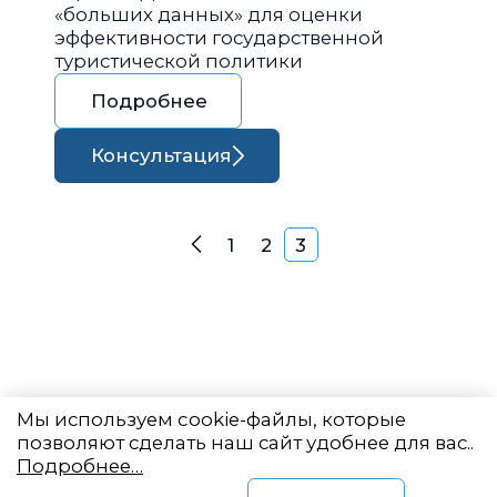
«больших данных» для оценки
эффективности государственной
туристической политики
Подробнее
Консультация
Навигация по запися
1
2
3
Назад
Мы используем cookie-файлы, которые
позволяют сделать наш сайт удобнее для вас..
Подробнее…
Восточный центр