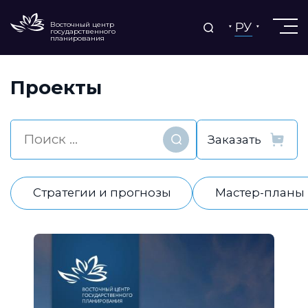
РУ
Восточный центр
государственного
планирования
Проекты
Найти
Стратегии и прогнозы
Мастер-планы