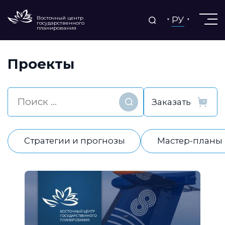
РУ
Восточный центр
государственного
планирования
Проекты
Найти
Стратегии и прогнозы
Мастер-планы