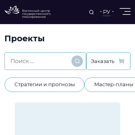
РУ
Восточный центр
государственного
планирования
Проекты
Найти
Стратегии и прогнозы
Мастер-планы