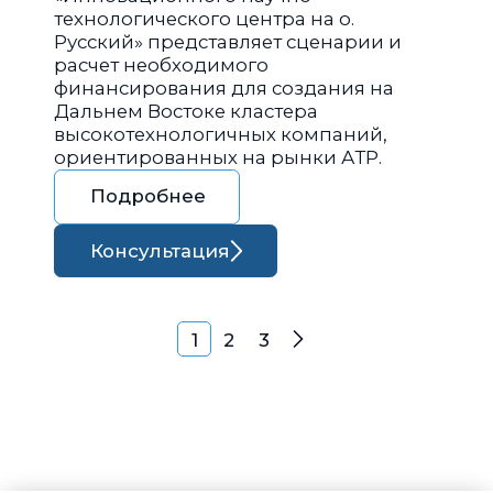
технологического центра на о.
Русский» представляет сценарии и
расчет необходимого
финансирования для создания на
Дальнем Востоке кластера
высокотехнологичных компаний,
ориентированных на рынки АТР.
Подробнее
Консультация
Навигация по запися
1
2
3
Далее