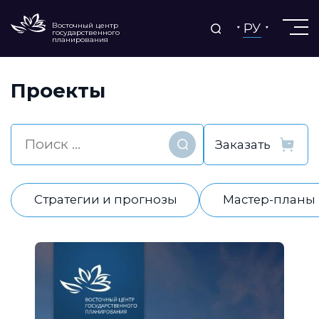
РУ
Восточный центр
государственного
планирования
Проекты
Найти
Стратегии и прогнозы
Мастер-планы