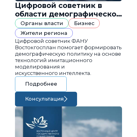
Цифровой советник в
области демографической
политики
Органы власти
Бизнес
Жители региона
Цифровой советник ФАНУ
Востокгосплан помогает формировать
демографическую политику на основе
технологий имитационного
моделирования и
искусственного интеллекта.
Подробнее
Консультация