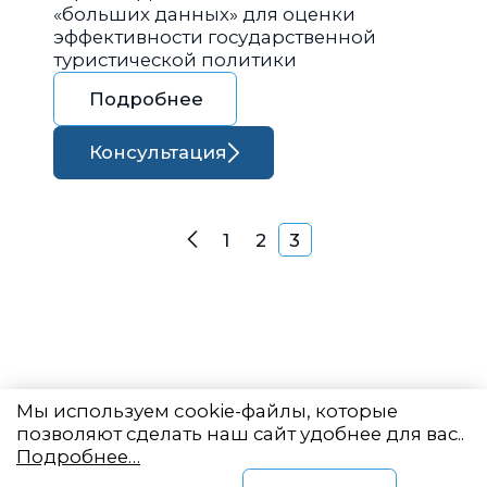
«больших данных» для оценки
эффективности государственной
туристической политики
Подробнее
Консультация
Навигация по запися
1
2
3
Назад
Мы используем cookie-файлы, которые
позволяют сделать наш сайт удобнее для вас..
Подробнее…
Восточный центр