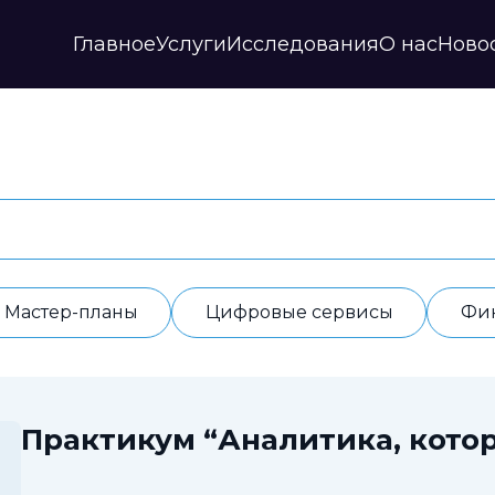
Главное
Услуги
Исследования
О нас
Ново
Стратегии и прогнозы
Публикации
Наши партнеры
Мастер-планы
НИР
История
Цифровые сервисы
Дайджесты
Годовые отчеты
Финансовые модели
Профили регионов
Документы
ИАС
Прочие
Контакты
Обработка данных
Отзывы
Мастер-планы
Цифровые сервисы
Фи
Практикум “Аналитика, котор