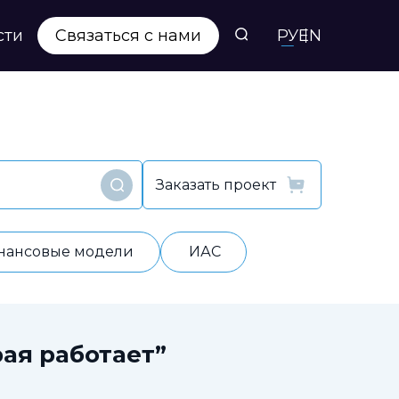
сти
Связаться с нами
РУ
EN
Заказать проект
Найти
нансовые модели
ИАС
ая работает”