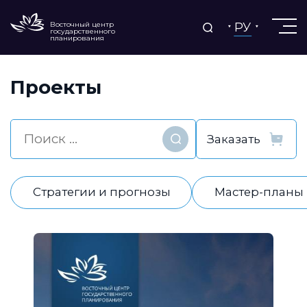
РУ
Восточный центр
государственного
планирования
Проекты
Найти
Стратегии и прогнозы
Мастер-планы