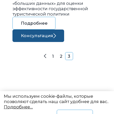
«больших данных» для оценки
эффективности государственной
туристической политики
Подробнее
Консультация
Навигация по запися
1
2
3
Назад
Мы используем cookie-файлы, которые
позволяют сделать наш сайт удобнее для вас..
Подробнее…
Восточный центр