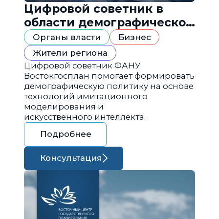
Цифровой советник в
области демографической
политики
Органы власти
Бизнес
Жители региона
Цифровой советник ФАНУ
Востокгосплан помогает формировать
демографическую политику на основе
технологий имитационного
моделирования и
искусственного интеллекта.
Подробнее
Консультация