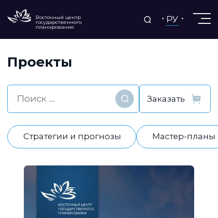
РУ
Восточный центр
государственного
планирования
Проекты
Найти
Стратегии и прогнозы
Мастер-планы