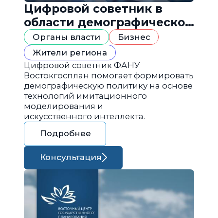
Цифровой советник в
области демографической
политики
Органы власти
Бизнес
Жители региона
Цифровой советник ФАНУ
Востокгосплан помогает формировать
демографическую политику на основе
технологий имитационного
моделирования и
искусственного интеллекта.
Подробнее
Консультация