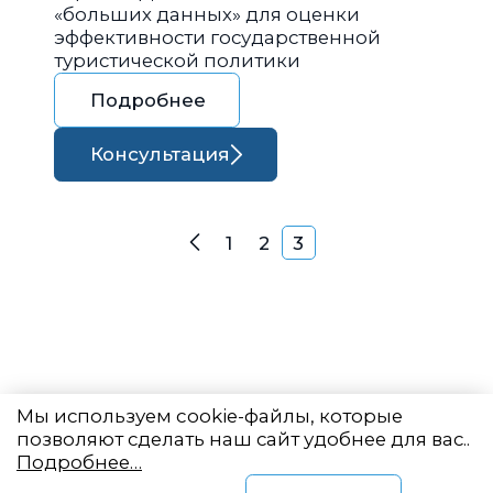
«больших данных» для оценки
эффективности государственной
туристической политики
Подробнее
Консультация
Навигация по запися
1
2
3
Назад
Мы используем cookie-файлы, которые
позволяют сделать наш сайт удобнее для вас..
Подробнее…
Восточный центр