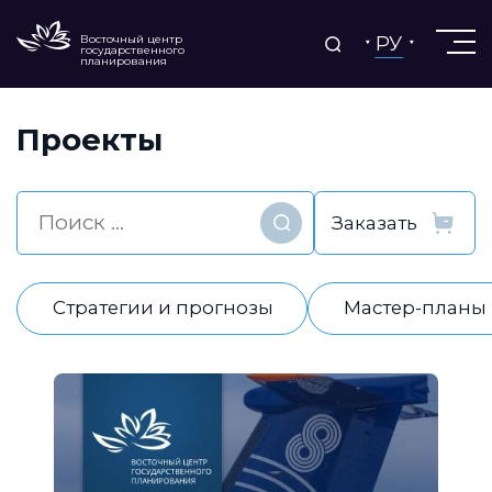
РУ
Восточный центр
государственного
планирования
Проекты
Найти
Стратегии и прогнозы
Мастер-планы