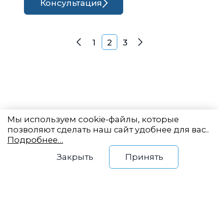
Консультация
Навигация по записям
1
2
3
Назад
Далее
Мы используем cookie-файлы, которые
позволяют сделать наш сайт удобнее для вас..
Подробнее…
Восточный центр
Закрыть
Принять
государственного
планирования
Новый Арбат, 19, оф. 2204
info@vostokgosplan.ru
+7 (495) 120-20-05