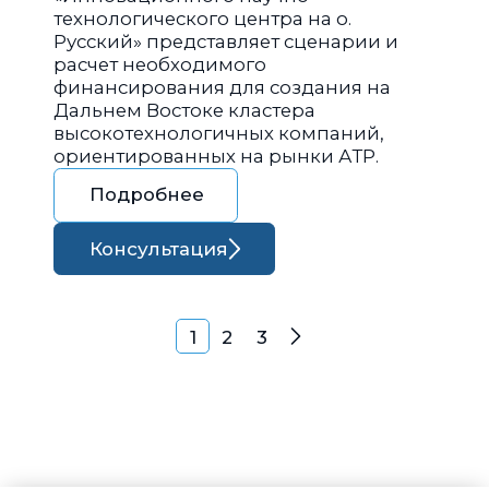
технологического центра на о.
Русский» представляет сценарии и
расчет необходимого
финансирования для создания на
Дальнем Востоке кластера
высокотехнологичных компаний,
ориентированных на рынки АТР.
Подробнее
Консультация
Навигация по запися
1
2
3
Далее