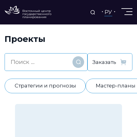
РУ
Восточный центр
государственного
планирования
Проекты
Найти
Стратегии и прогнозы
Мастер-планы