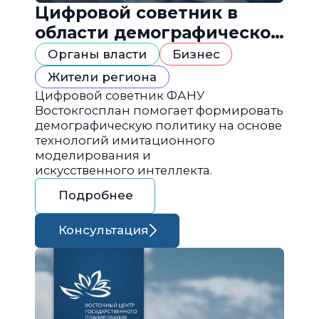
Цифровой советник в
области демографической
политики
Органы власти
Бизнес
Жители региона
Цифровой советник ФАНУ
Востокгосплан помогает формировать
демографическую политику на основе
технологий имитационного
моделирования и
искусственного интеллекта.
Подробнее
Консультация