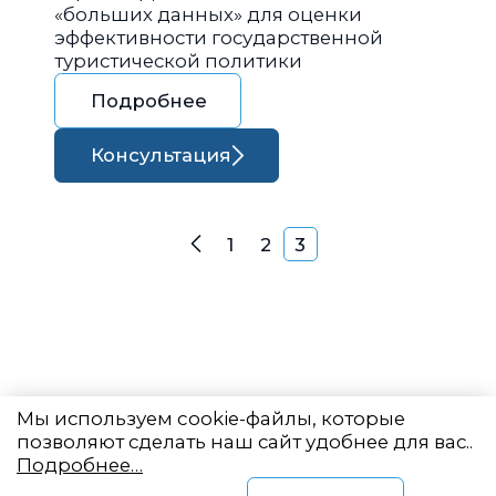
«больших данных» для оценки
эффективности государственной
туристической политики
Подробнее
Консультация
Навигация по запися
1
2
3
Назад
Мы используем cookie-файлы, которые
позволяют сделать наш сайт удобнее для вас..
Подробнее…
Восточный центр