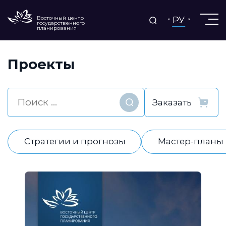
РУ
Восточный центр
государственного
планирования
Проекты
Найти
Стратегии и прогнозы
Мастер-планы