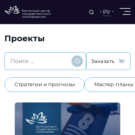
РУ
Восточный центр
государственного
планирования
Проекты
Найти
Стратегии и прогнозы
Мастер-планы