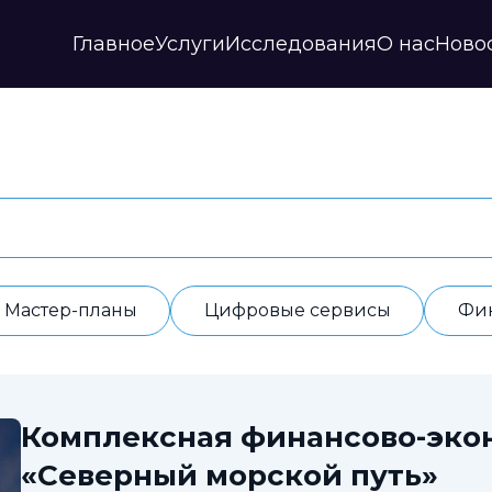
Главное
Услуги
Исследования
О нас
Ново
Стратегии и прогнозы
Публикации
Наши партнеры
Мастер-планы
НИР
История
Цифровые сервисы
Дайджесты
Годовые отчеты
Финансовые модели
Профили регионов
Документы
ИАС
Прочие
Контакты
Обработка данных
Отзывы
Мастер-планы
Цифровые сервисы
Фи
Комплексная финансово-эко
«Северный морской путь»