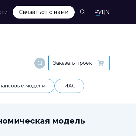
сти
Связаться с нами
РУ
EN
Заказать проект
Найти
нансовые модели
ИАС
номическая модель