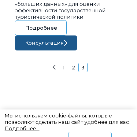
«больших данных» для оценки
эффективности государственной
туристической политики
Подробнее
Консультация
Навигация по запися
1
2
3
Назад
Мы используем cookie-файлы, которые
позволяют сделать наш сайт удобнее для вас..
Подробнее…
Восточный центр