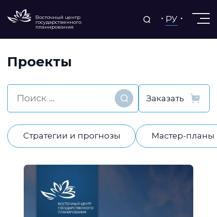
РУ
Восточный центр
государственного
планирования
Проекты
Найти
Стратегии и прогнозы
Мастер-планы