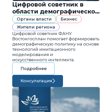
Цифровой советник в
области демографической
политики
Органы власти
Бизнес
Жители региона
Цифровой советник ФАНУ
Востокгосплан помогает формировать
демографическую политику на основе
технологий имитационного
моделирования и
искусственного интеллекта.
Подробнее
Консультация