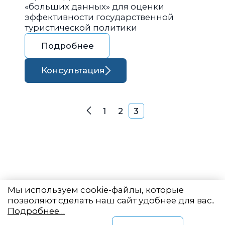
«больших данных» для оценки
эффективности государственной
туристической политики
Подробнее
Консультация
Навигация по запися
1
2
3
Назад
Мы используем cookie-файлы, которые
позволяют сделать наш сайт удобнее для вас..
Подробнее…
Восточный центр