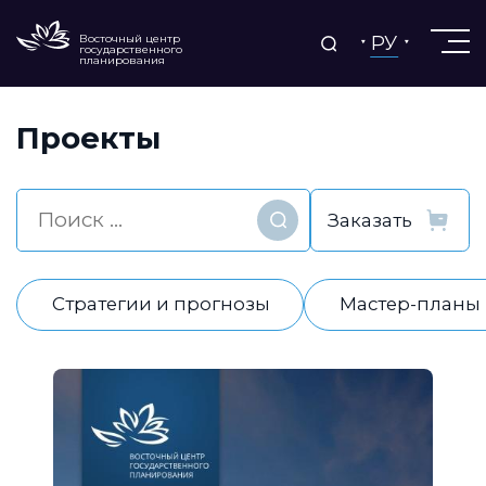
РУ
Восточный центр
государственного
планирования
Проекты
Найти
Стратегии и прогнозы
Мастер-планы