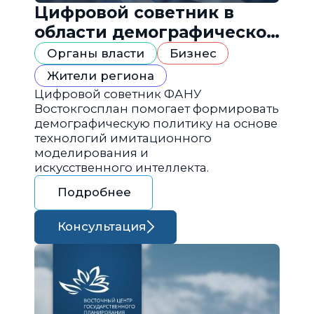
Цифровой советник в
области демографической
политики
Органы власти
Бизнес
Жители региона
Цифровой советник ФАНУ
Востокгосплан помогает формировать
демографическую политику на основе
технологий имитационного
моделирования и
искусственного интеллекта.
Подробнее
Консультация