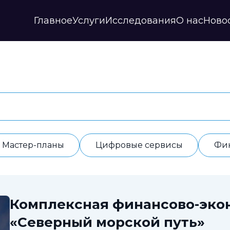
Главное
Услуги
Исследования
О нас
Ново
Стратегии и прогнозы
Публикации
Наши партнеры
Мастер-планы
НИР
История
Цифровые сервисы
Дайджесты
Годовые отчеты
Финансовые модели
Профили регионов
Документы
ИАС
Прочие
Контакты
Обработка данных
Отзывы
Мастер-планы
Цифровые сервисы
Фи
Комплексная финансово-эко
«Северный морской путь»