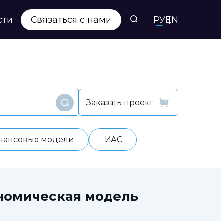
сти
Связаться с нами
РУ
EN
Заказать проект
Найти
нансовые модели
ИАС
номическая модель