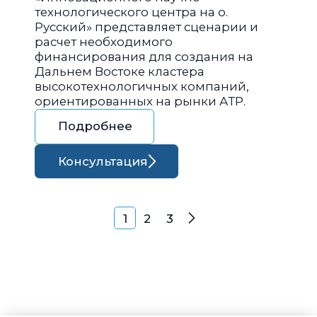
технологического центра на о.
Русский» представляет сценарии и
расчет необходимого
финансирования для создания на
Дальнем Востоке кластера
высокотехнологичных компаний,
ориентированных на рынки АТР.
Подробнее
Консультация
Навигация по запися
1
2
3
Далее