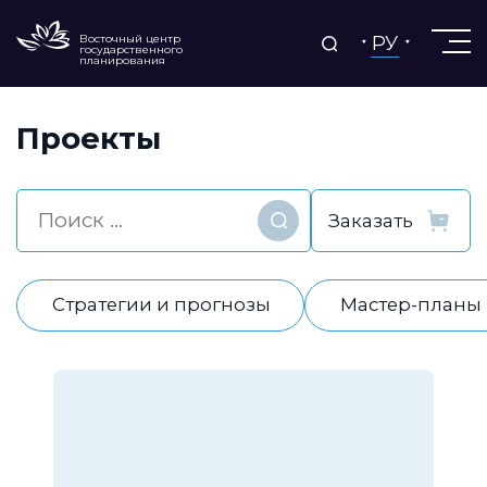
РУ
Восточный центр
государственного
планирования
Проекты
Найти
Стратегии и прогнозы
Мастер-планы