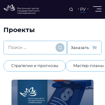
РУ
Восточный центр
государственного
планирования
Проекты
Найти
Стратегии и прогнозы
Мастер-планы