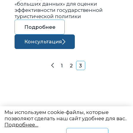
«больших данных» для оценки
эффективности государственной
туристической политики
Подробнее
Консультация
Навигация по запися
1
2
3
Назад
Мы используем cookie-файлы, которые
позволяют сделать наш сайт удобнее для вас..
Подробнее…
Восточный центр