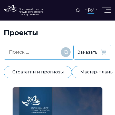
РУ
Восточный центр
государственного
планирования
Проекты
Найти
Стратегии и прогнозы
Мастер-планы