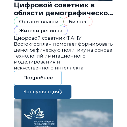
Цифровой советник в
области демографической
политики
Органы власти
Бизнес
Жители региона
Цифровой советник ФАНУ
Востокгосплан помогает формировать
демографическую политику на основе
технологий имитационного
моделирования и
искусственного интеллекта.
Подробнее
Консультация