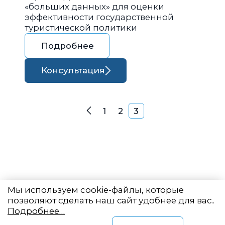
«больших данных» для оценки
эффективности государственной
туристической политики
Подробнее
Консультация
Навигация по запися
1
2
3
Назад
Мы используем cookie-файлы, которые
позволяют сделать наш сайт удобнее для вас..
Подробнее…
Восточный центр