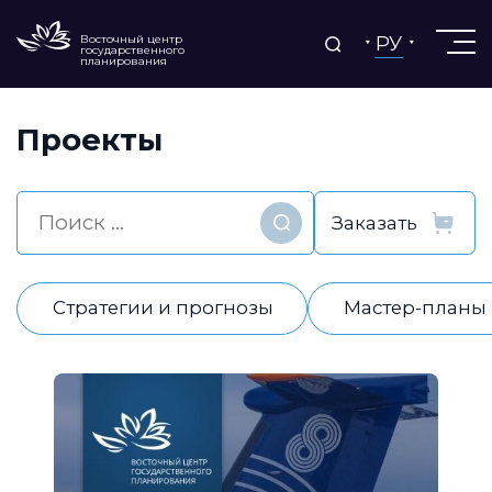
РУ
Восточный центр
государственного
планирования
Проекты
Найти
Стратегии и прогнозы
Мастер-планы