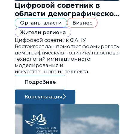
Цифровой советник в
области демографической
политики
Органы власти
Бизнес
Жители региона
Цифровой советник ФАНУ
Востокгосплан помогает формировать
демографическую политику на основе
технологий имитационного
моделирования и
искусственного интеллекта.
Подробнее
Консультация