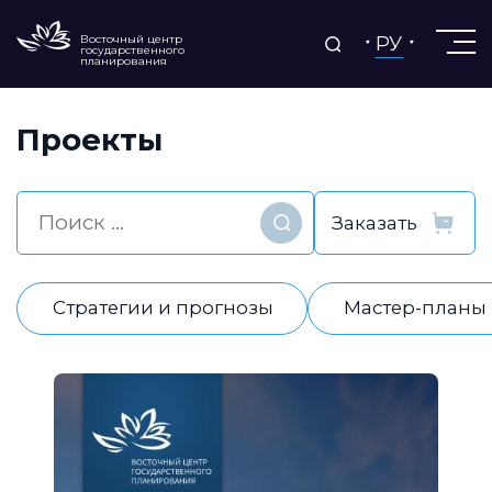
РУ
Восточный центр
государственного
планирования
Проекты
Найти
Стратегии и прогнозы
Мастер-планы