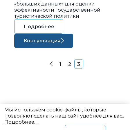
«больших данных» для оценки
эффективности государственной
туристической политики
Подробнее
Консультация
Навигация по запися
1
2
3
Назад
Мы используем cookie-файлы, которые
позволяют сделать наш сайт удобнее для вас..
Подробнее…
Восточный центр