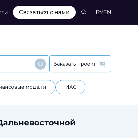
сти
Связаться с нами
РУ
EN
Заказать проект
Найти
нансовые модели
ИАС
Дальневосточной