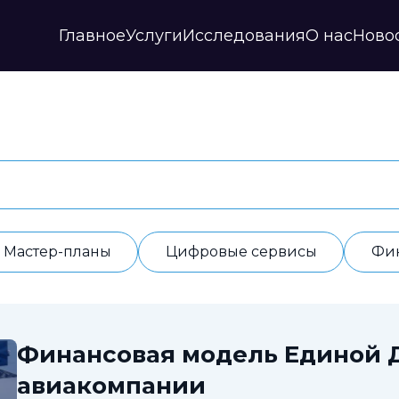
Главное
Услуги
Исследования
О нас
Ново
Стратегии и прогнозы
Публикации
Наши партнеры
Мастер-планы
НИР
История
Цифровые сервисы
Дайджесты
Годовые отчеты
Финансовые модели
Профили регионов
Документы
ИАС
Прочие
Контакты
Обработка данных
Отзывы
Мастер-планы
Цифровые сервисы
Фи
Финансовая модель Единой 
авиакомпании