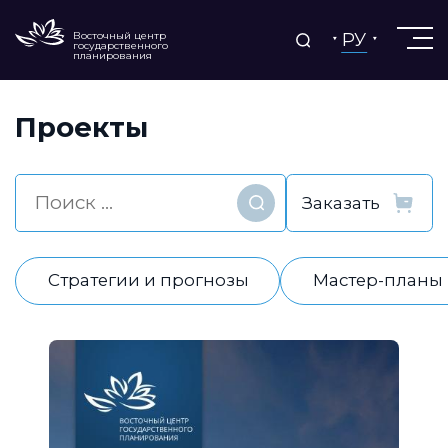
РУ
Восточный центр
государственного
планирования
Проекты
Найти
Стратегии и прогнозы
Мастер-планы