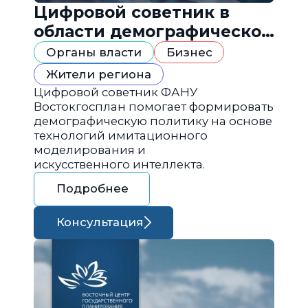
Цифровой советник в
области демографической
политики
Органы власти
Бизнес
Жители региона
Цифровой советник ФАНУ
Востокгосплан помогает формировать
демографическую политику на основе
технологий имитационного
моделирования и
искусственного интеллекта.
Подробнее
Консультация