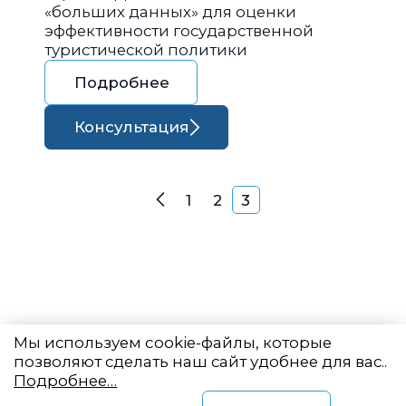
«больших данных» для оценки
эффективности государственной
туристической политики
Подробнее
Консультация
Навигация по запися
1
2
3
Назад
Мы используем cookie-файлы, которые
позволяют сделать наш сайт удобнее для вас..
Подробнее…
Восточный центр