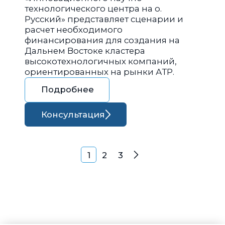
технологического центра на о.
Русский» представляет сценарии и
расчет необходимого
финансирования для создания на
Дальнем Востоке кластера
высокотехнологичных компаний,
ориентированных на рынки АТР.
Подробнее
Консультация
Навигация по запися
1
2
3
Далее