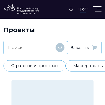
РУ
Восточный центр
государственного
планирования
Проекты
Найти
Стратегии и прогнозы
Мастер-планы