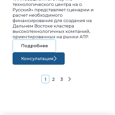
технологического центра на о.
Русский» представляет сценарии и
расчет необходимого
финансирования для создания на
Дальнем Востоке кластера
высокотехнологичных компаний,
ориентированных на рынки АТР.
Подробнее
Консультация
Навигация по запися
1
2
3
Далее