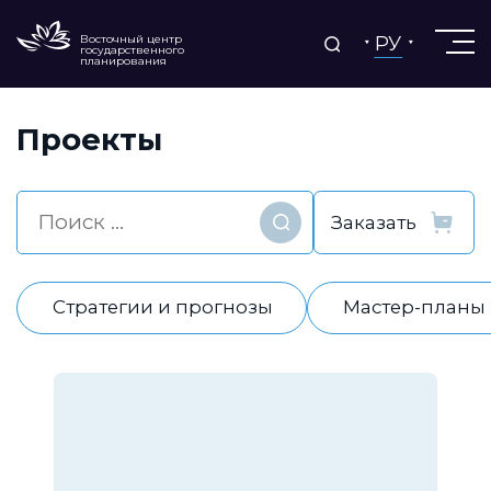
РУ
Восточный центр
государственного
планирования
Проекты
Найти
Стратегии и прогнозы
Мастер-планы