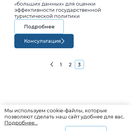
«больших данных» для оценки
эффективности государственной
туристической политики
Подробнее
Консультация
Навигация по запися
1
2
3
Назад
Мы используем cookie-файлы, которые
позволяют сделать наш сайт удобнее для вас..
Подробнее…
Восточный центр