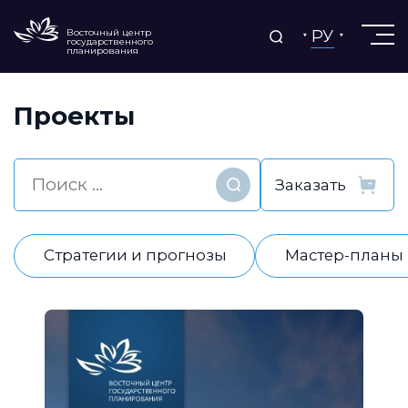
РУ
Восточный центр
государственного
планирования
Проекты
Найти
Стратегии и прогнозы
Мастер-планы