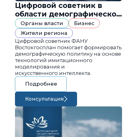
Цифровой советник в
области демографической
политики
Органы власти
Бизнес
Жители региона
Цифровой советник ФАНУ
Востокгосплан помогает формировать
демографическую политику на основе
технологий имитационного
моделирования и
искусственного интеллекта.
Подробнее
Консультация