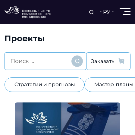
РУ
Восточный центр
государственного
планирования
Проекты
Найти
Стратегии и прогнозы
Мастер-планы