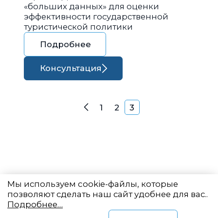
«больших данных» для оценки
эффективности государственной
туристической политики
Подробнее
Консультация
Навигация по запися
1
2
3
Назад
Мы используем cookie-файлы, которые
позволяют сделать наш сайт удобнее для вас..
Подробнее…
Восточный центр