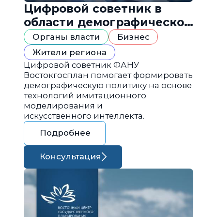
Цифровой советник в
области демографической
политики
Органы власти
Бизнес
Жители региона
Цифровой советник ФАНУ
Востокгосплан помогает формировать
демографическую политику на основе
технологий имитационного
моделирования и
искусственного интеллекта.
Подробнее
Консультация