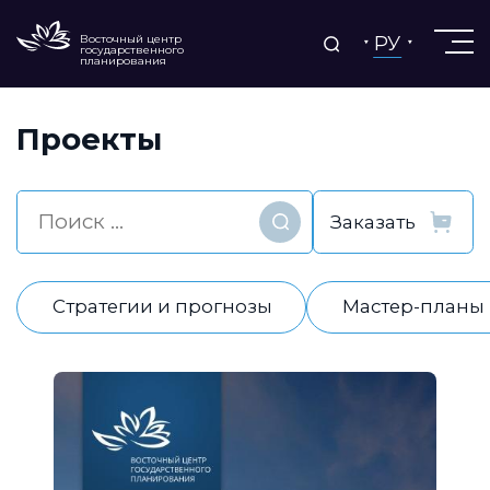
РУ
Восточный центр
государственного
планирования
Проекты
Найти
Стратегии и прогнозы
Мастер-планы