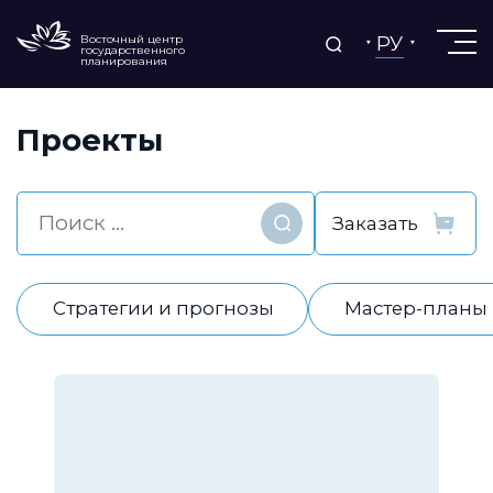
РУ
Восточный центр
государственного
планирования
Проекты
Найти
Стратегии и прогнозы
Мастер-планы