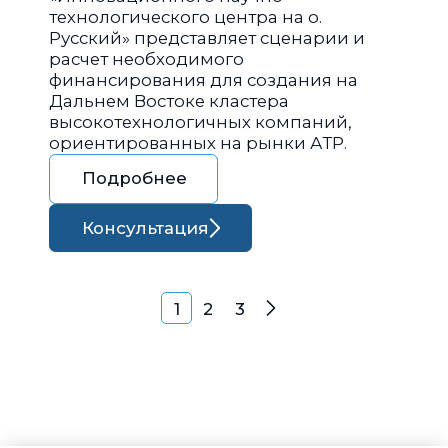
технологического центра на о.
Русский» представляет сценарии и
расчет необходимого
финансирования для создания на
Дальнем Востоке кластера
высокотехнологичных компаний,
ориентированных на рынки АТР.
Подробнее
Консультация
Навигация по запися
1
2
3
Далее