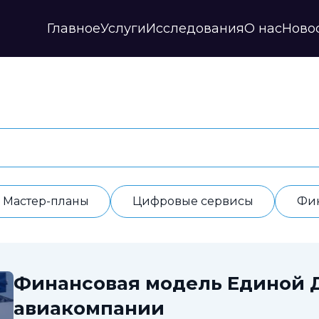
Главное
Услуги
Исследования
О нас
Ново
Стратегии и прогнозы
Публикации
Наши партнеры
Мастер-планы
НИР
История
Цифровые сервисы
Дайджесты
Годовые отчеты
Финансовые модели
Профили регионов
Документы
ИАС
Прочие
Контакты
Обработка данных
Отзывы
Мастер-планы
Цифровые сервисы
Фи
Финансовая модель Единой 
авиакомпании