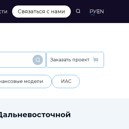
сти
Связаться с нами
РУ
EN
Заказать проект
Найти
нансовые модели
ИАС
Дальневосточной