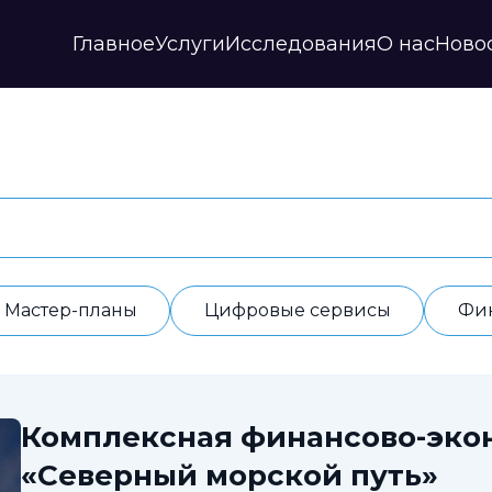
Главное
Услуги
Исследования
О нас
Ново
Стратегии и прогнозы
Публикации
Наши партнеры
Мастер-планы
НИР
История
Цифровые сервисы
Дайджесты
Годовые отчеты
Финансовые модели
Профили регионов
Документы
ИАС
Прочие
Контакты
Обработка данных
Отзывы
Мастер-планы
Цифровые сервисы
Фи
Комплексная финансово-эко
«Северный морской путь»