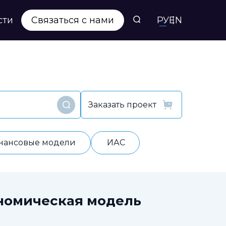
сти
Связаться с нами
РУ
EN
Заказать проект
Найти
нансовые модели
ИАС
номическая модель