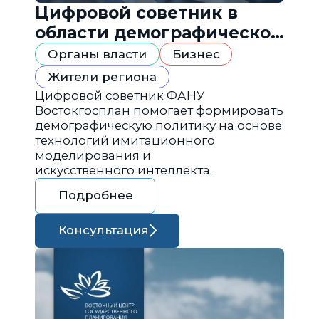
Цифровой советник в
области демографической
политики
Органы власти
Бизнес
Жители региона
Цифровой советник ФАНУ
Востокгосплан помогает формировать
демографическую политику на основе
технологий имитационного
моделирования и
искусственного интеллекта.
Подробнее
Консультация