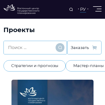
РУ
Восточный центр
государственного
планирования
Проекты
Найти
Стратегии и прогнозы
Мастер-планы