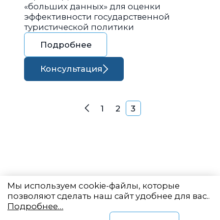
«больших данных» для оценки
эффективности государственной
туристической политики
Подробнее
Консультация
Навигация по запися
1
2
3
Назад
Мы используем cookie-файлы, которые
позволяют сделать наш сайт удобнее для вас..
Подробнее…
Восточный центр