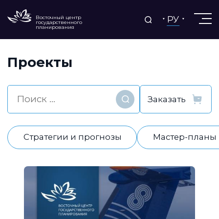
РУ
Восточный центр
государственного
планирования
Проекты
Найти
Стратегии и прогнозы
Мастер-планы