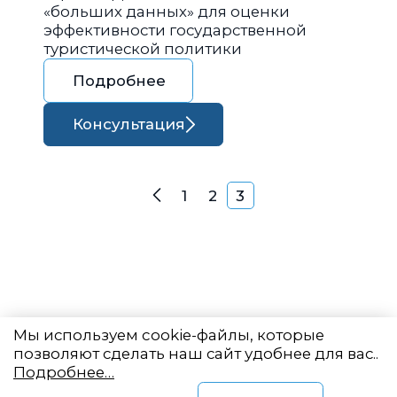
«больших данных» для оценки
эффективности государственной
туристической политики
Подробнее
Консультация
Навигация по запися
1
2
3
Назад
Мы используем cookie-файлы, которые
позволяют сделать наш сайт удобнее для вас..
Подробнее…
Восточный центр