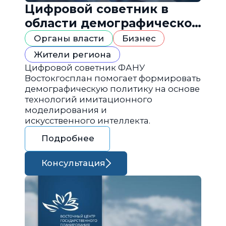
Цифровой советник в
области демографической
политики
Органы власти
Бизнес
Жители региона
Цифровой советник ФАНУ
Востокгосплан помогает формировать
демографическую политику на основе
технологий имитационного
моделирования и
искусственного интеллекта.
Подробнее
Консультация