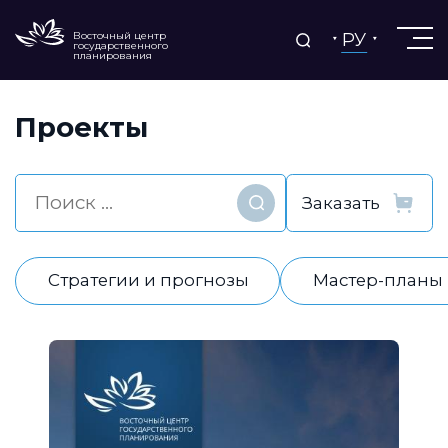
РУ
Восточный центр
государственного
планирования
Проекты
Найти
Стратегии и прогнозы
Мастер-планы