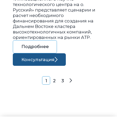
технологического центра на о.
Русский» представляет сценарии и
расчет необходимого
финансирования для создания на
Дальнем Востоке кластера
высокотехнологичных компаний,
ориентированных на рынки АТР.
Подробнее
Консультация
Навигация по запися
1
2
3
Далее