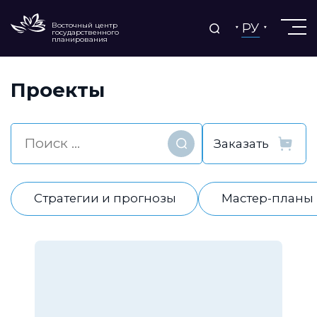
РУ
Восточный центр
государственного
планирования
Проекты
Найти
Стратегии и прогнозы
Мастер-планы