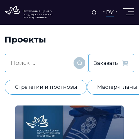
РУ
Восточный центр
государственного
планирования
Проекты
Найти
Стратегии и прогнозы
Мастер-планы