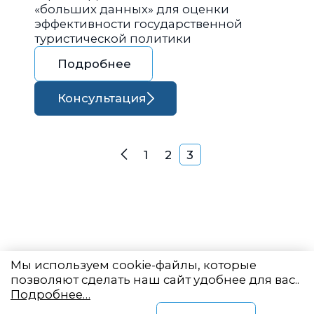
«больших данных» для оценки
эффективности государственной
туристической политики
Подробнее
Консультация
Навигация по запися
1
2
3
Назад
Мы используем cookie-файлы, которые
позволяют сделать наш сайт удобнее для вас..
Подробнее…
Восточный центр