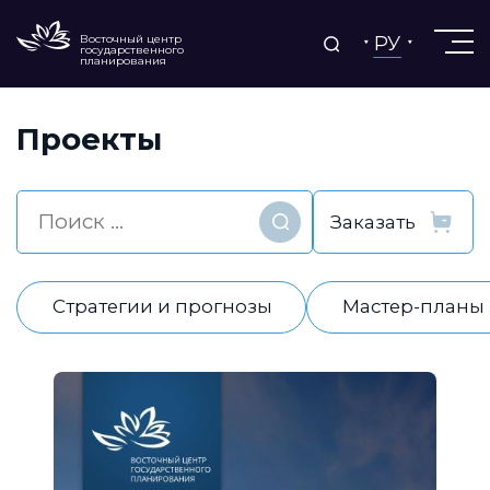
РУ
Восточный центр
государственного
планирования
Проекты
Найти
Стратегии и прогнозы
Мастер-планы