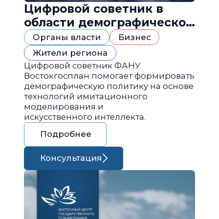
Цифровой советник в
области демографической
политики
Органы власти
Бизнес
Жители региона
Цифровой советник ФАНУ
Востокгосплан помогает формировать
демографическую политику на основе
технологий имитационного
моделирования и
искусственного интеллекта.
Подробнее
Консультация