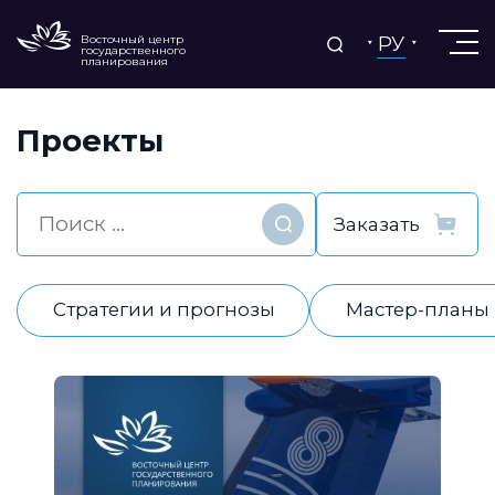
РУ
Восточный центр
государственного
планирования
Проекты
Найти
Стратегии и прогнозы
Мастер-планы