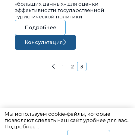
«больших данных» для оценки
эффективности государственной
туристической политики
Подробнее
Консультация
Навигация по запися
1
2
3
Назад
Мы используем cookie-файлы, которые
позволяют сделать наш сайт удобнее для вас..
Подробнее…
Восточный центр