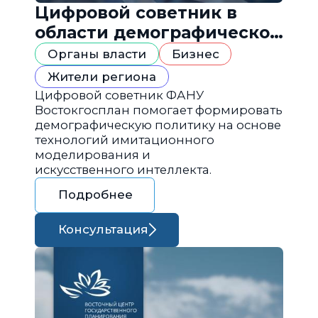
Цифровой советник в
области демографической
политики
Органы власти
Бизнес
Жители региона
Цифровой советник ФАНУ
Востокгосплан помогает формировать
демографическую политику на основе
технологий имитационного
моделирования и
искусственного интеллекта.
Подробнее
Консультация