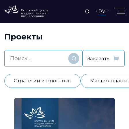
РУ
Восточный центр
государственного
планирования
Проекты
Найти
Стратегии и прогнозы
Мастер-планы