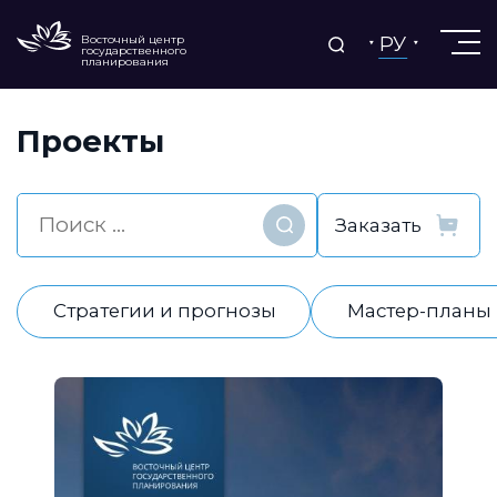
РУ
Восточный центр
государственного
планирования
Проекты
Найти
Стратегии и прогнозы
Мастер-планы