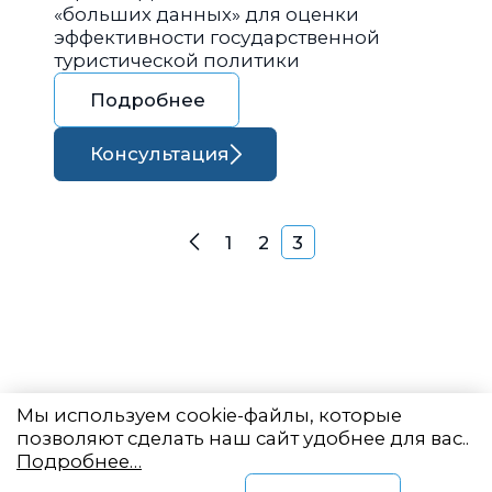
«больших данных» для оценки
эффективности государственной
туристической политики
Подробнее
Консультация
Навигация по запися
1
2
3
Назад
Мы используем cookie-файлы, которые
позволяют сделать наш сайт удобнее для вас..
Подробнее…
Восточный центр