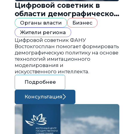
Цифровой советник в
области демографической
политики
Органы власти
Бизнес
Жители региона
Цифровой советник ФАНУ
Востокгосплан помогает формировать
демографическую политику на основе
технологий имитационного
моделирования и
искусственного интеллекта.
Подробнее
Консультация