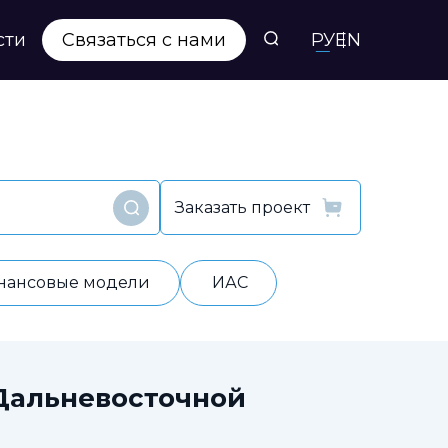
сти
Связаться с нами
РУ
EN
Заказать проект
Найти
нансовые модели
ИАС
Дальневосточной