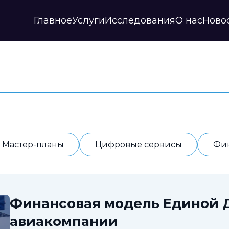
Главное
Услуги
Исследования
О нас
Ново
Стратегии и прогнозы
Публикации
Наши партнеры
Мастер-планы
НИР
История
Цифровые сервисы
Дайджесты
Годовые отчеты
Финансовые модели
Профили регионов
Документы
ИАС
Прочие
Контакты
Обработка данных
Отзывы
Мастер-планы
Цифровые сервисы
Фи
Финансовая модель Единой 
авиакомпании