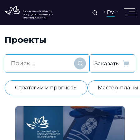
РУ
Восточный центр
государственного
планирования
Проекты
Найти
Стратегии и прогнозы
Мастер-планы