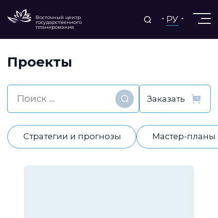
РУ
Восточный центр
государственного
планирования
Проекты
Найти
Стратегии и прогнозы
Мастер-планы