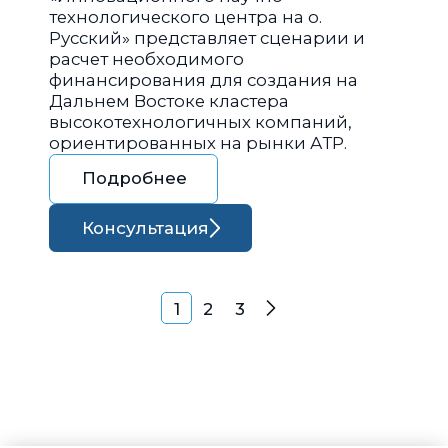
технологического центра на о.
Русский» представляет сценарии и
расчет необходимого
финансирования для создания на
Дальнем Востоке кластера
высокотехнологичных компаний,
ориентированных на рынки АТР.
Подробнее
Консультация
Навигация по запися
1
2
3
Далее