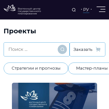
РУ
Восточный центр
государственного
планирования
Проекты
Найти
Стратегии и прогнозы
Мастер-планы