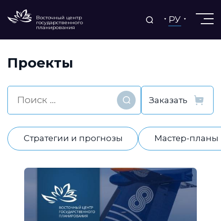
РУ
Восточный центр
государственного
планирования
Проекты
Найти
Стратегии и прогнозы
Мастер-планы