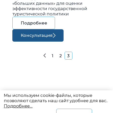
«больших данных» для оценки
эффективности государственной
туристической политики
Подробнее
Консультация
Навигация по запися
1
2
3
Назад
Мы используем cookie-файлы, которые
позволяют сделать наш сайт удобнее для вас..
Подробнее…
Восточный центр