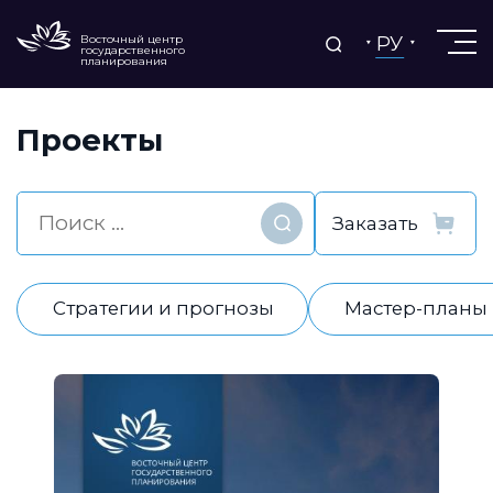
РУ
Восточный центр
государственного
планирования
Проекты
Найти
Стратегии и прогнозы
Мастер-планы