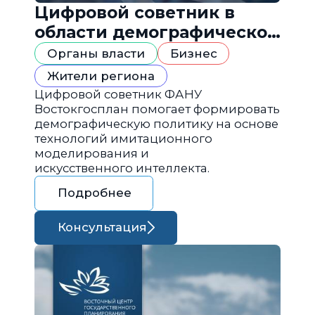
Цифровой советник в
области демографической
политики
Органы власти
Бизнес
Жители региона
Цифровой советник ФАНУ
Востокгосплан помогает формировать
демографическую политику на основе
технологий имитационного
моделирования и
искусственного интеллекта.
Подробнее
Консультация