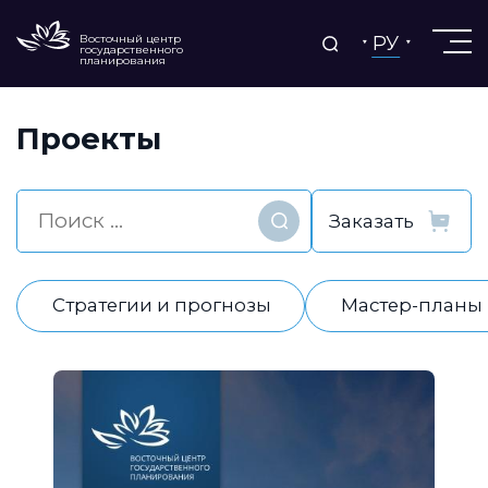
РУ
Восточный центр
государственного
планирования
Проекты
Найти
Стратегии и прогнозы
Мастер-планы