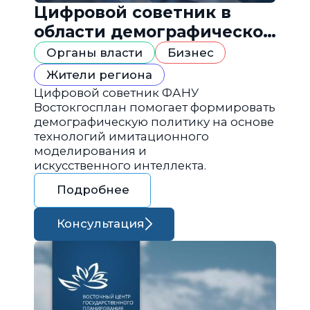
Цифровой советник в
области демографической
политики
Органы власти
Бизнес
Жители региона
Цифровой советник ФАНУ
Востокгосплан помогает формировать
демографическую политику на основе
технологий имитационного
моделирования и
искусственного интеллекта.
Подробнее
Консультация