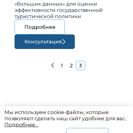
«больших данных» для оценки
эффективности государственной
туристической политики
Подробнее
Консультация
Навигация по запися
1
2
3
Назад
Мы используем cookie-файлы, которые
позволяют сделать наш сайт удобнее для вас..
Подробнее…
Восточный центр