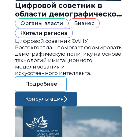
Цифровой советник в
области демографической
политики
Органы власти
Бизнес
Жители региона
Цифровой советник ФАНУ
Востокгосплан помогает формировать
демографическую политику на основе
технологий имитационного
моделирования и
искусственного интеллекта.
Подробнее
Консультация