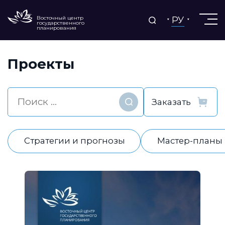
РУ
Восточный центр
государственного
планирования
Проекты
Найти
Стратегии и прогнозы
Мастер-планы