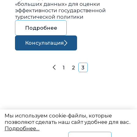
«больших данных» для оценки
эффективности государственной
туристической политики
Подробнее
Консультация
Навигация по запися
1
2
3
Назад
Мы используем cookie-файлы, которые
позволяют сделать наш сайт удобнее для вас..
Подробнее…
Восточный центр