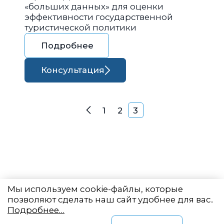
«больших данных» для оценки
эффективности государственной
туристической политики
Подробнее
Консультация
Навигация по запися
1
2
3
Назад
Мы используем cookie-файлы, которые
позволяют сделать наш сайт удобнее для вас..
Подробнее…
Восточный центр