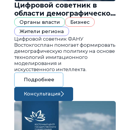
Цифровой советник в
области демографической
политики
Органы власти
Бизнес
Жители региона
Цифровой советник ФАНУ
Востокгосплан помогает формировать
демографическую политику на основе
технологий имитационного
моделирования и
искусственного интеллекта.
Подробнее
Консультация