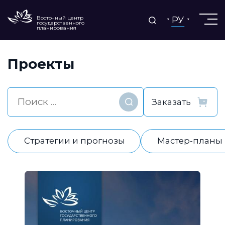
РУ
Восточный центр
государственного
планирования
Проекты
Найти
Стратегии и прогнозы
Мастер-планы